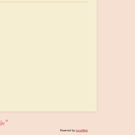
jn"
Powered by
JouwWeb