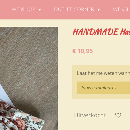
WEBSHOP
OUTLET CORNER
WENSL
HANDMADE Haarb
€ 10,95
Laat het me weten wanne
Uitverkocht