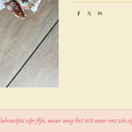
D
D
S
e
e
h
l
e
a
e
l
r
n
e
adeautjes zijn fijn, maar mag het iets naar ons zin zi