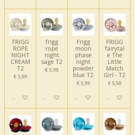
FRIGG
frigg
Frigg
FRIGG
ROPE
rope
moon
fairytal
NIGHT
night
phase
e The
CREAM
sage T2
night
Little
T2
powder
Match
€ 5,99
blue T2
Girl - T2
€ 5,99
€ 5,99
€ 5,50
In winkelwagen
In winkelwagen
In winkelwagen
In winkelwa