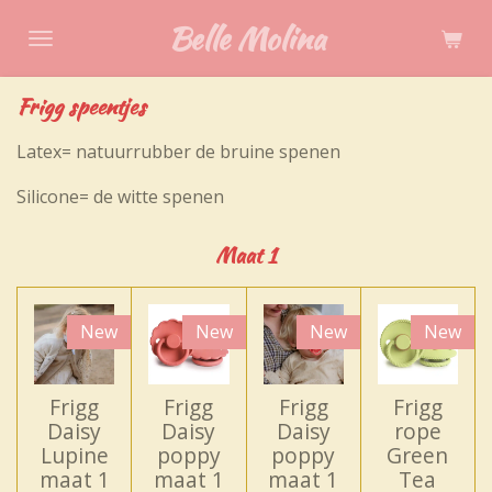
Ga
Belle Molina
direct
naar
Frigg speentjes
de
hoofdinhoud
Latex= natuurrubber de bruine spenen
Silicone= de witte spenen
Maat 1
New
New
New
New
Frigg
Frigg
Frigg
Frigg
Daisy
Daisy
Daisy
rope
Lupine
poppy
poppy
Green
maat 1
maat 1
maat 1
Tea