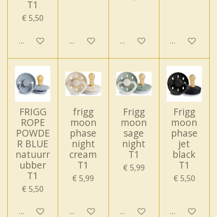
T1
€ 5,50
In winkelwagen
In winkelwagen
In winkelwagen
In winkelwa
FRIGG
frigg
Frigg
Frigg
ROPE
moon
moon
moon
POWDE
phase
sage
phase
R BLUE
night
night
jet
natuurr
cream
T1
black
ubber
T1
T1
€ 5,99
T1
€ 5,99
€ 5,50
€ 5,50
In winkelwagen
In winkelwagen
In winkelwagen
In winkelwa