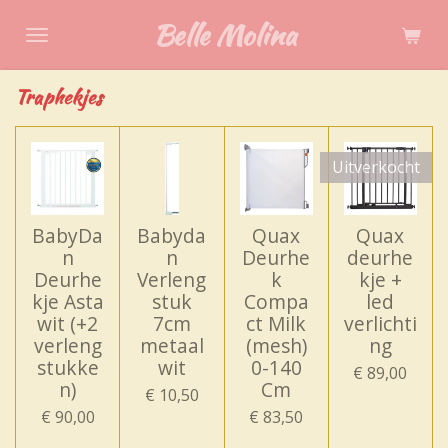
Ga
Belle Molina
direct
naar
Traphekjes
de
hoofdinhoud
Uitverkocht
BabyDa
Babyda
Quax
Quax
n
n
Deurhe
deurhe
Deurhe
Verleng
k
kje +
kje Asta
stuk
Compa
led
wit (+2
7cm
ct Milk
verlichti
verleng
metaal
(mesh)
ng
stukke
wit
0-140
€ 89,00
n)
Cm
€ 10,50
€ 90,00
€ 83,50