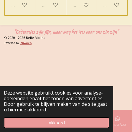
In winkelwagen
In winkelwagen
In winkelwagen
Houd mij op
"Cadeautjes zijn fijn, maar mag het iets naar ons zin zijn"
© 2020 - 2026 Belle Molina
Powered by
JouwWeb
Deze website gebruikt cookies voor analyse-
doeleinden en/of het tonen van advertenties.
Door gebruik te blijven maken van de site gaat
u hiermee akkoord.
Akkoord
E-mailadres
Telefoonnummer
Kaart
Facebook
WhatsApp