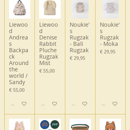
Liewoo
Liewoo
Noukie'
Noukie'
d
d
s
s
Andrea
Denise
Rugzak
Rugzak
s
Rabbit
- Bali
- Moka
Backpa
Pluche
Rugzak
€ 29,95
ck
Rugzak
€ 29,95
Around
Mist
the
€ 55,00
world /
Sandy
€ 55,00
In winkelwagen
In winkelwagen
In winkelwagen
In winkelwa