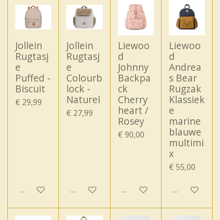
Jollein
Jollein
Liewoo
Liewoo
Rugtasj
Rugtasj
d
d
e
e
Johnny
Andrea
Puffed -
Colourb
Backpa
s Bear
Biscuit
lock -
ck
Rugzak
Naturel
Cherry
Klassiek
€ 29,99
heart /
e
€ 27,99
Rosey
marine
blauwe
€ 90,00
multimi
x
€ 55,00
In winkelwagen
In winkelwagen
In winkelwagen
In winkelwa