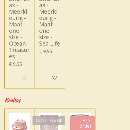
as -
as -
Meerkl
Meerkl
eurig -
eurig -
Maat
Maat
one
one
size -
size -
Ocean
Sea Life
Treasur
€ 9,95
es
€ 9,95
In winkelwagen
In winkelwagen
Koeltas
Uitverkocht
Pre-
order