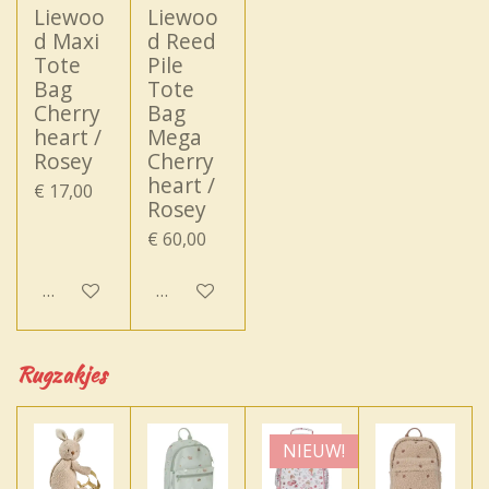
Liewoo
Liewoo
d Maxi
d Reed
Tote
Pile
Bag
Tote
Cherry
Bag
heart /
Mega
Rosey
Cherry
heart /
€ 17,00
Rosey
€ 60,00
In winkelwagen
In winkelwagen
Rugzakjes
NIEUW!