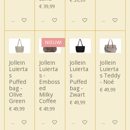
€ 39,99
€ 39,99
In winkelwagen
In winkelwagen
In winkelwagen
In winkelwa
NIEUW!
Jollein
Jollein
Jollein
Jollein
Luierta
Luierta
Luierta
Luierta
s
s -
s
s Teddy
Puffed
Emboss
Puffed
- Noé
bag -
ed
bag -
€ 49,99
Olive
Milky
Zwart
Green
Coffee
€ 49,99
€ 49,99
€ 49,99
In winkelwagen
In winkelwagen
In winkelwagen
In winkelwa