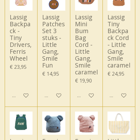
Lassig
Lassig
Lassig
Lassig
Backpa
Patches
Mini
Tiny
ck -
Set 3
Bum
Backpa
Tiny
stuks -
Bag
ck Cord
Drivers,
Little
Cord -
- Little
Ferris
Gang,
Little
Gang,
Wheel
Smile
Gang,
Smile
Fun
Smile
caramel
€ 23,95
caramel
€ 14,95
€ 24,95
€ 19,90
In winkelwagen
In winkelwagen
In winkelwagen
In winkelwa