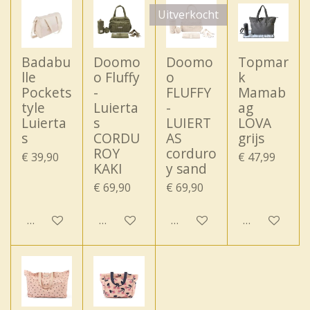
Uitverkocht
Badabu
Doomo
Doomo
Topmar
lle
o Fluffy
o
k
Pockets
-
FLUFFY
Mamab
tyle
Luierta
-
ag
Luierta
s
LUIERT
LOVA
s
CORDU
AS
grijs
ROY
corduro
€ 39,90
€ 47,99
KAKI
y sand
€ 69,90
€ 69,90
In winkelwagen
In winkelwagen
Houd mij op de hoogte
In winkelwa