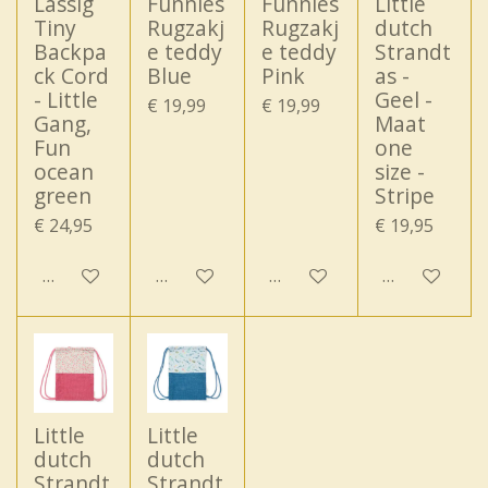
Lassig
Funnies
Funnies
Little
Tiny
Rugzakj
Rugzakj
dutch
Backpa
e teddy
e teddy
Strandt
ck Cord
Blue
Pink
as -
- Little
Geel -
€ 19,99
€ 19,99
Gang,
Maat
Fun
one
ocean
size -
green
Stripe
€ 24,95
€ 19,95
In winkelwagen
In winkelwagen
In winkelwagen
In winkelwa
Little
Little
dutch
dutch
Strandt
Strandt