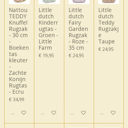
Nattou
Little
Little
Little
TEDDY
dutch
dutch
dutch
Knuffel
Kinderr
Fairy
Teddy
Rugzak
ugtas -
Garden
Rugzakj
- 30 cm
Groen -
Rugzak
e
-
Little
- Roze -
Taupe
Boeken
Farm
35 cm
€ 24,95
tas
€ 19,95
€ 24,95
kleuter
-
Zachte
Konijn
Rugtas
- Ecru
€ 34,99
In winkelwagen
In winkelwagen
In winkelwagen
In winkelwa