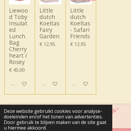
Liewoo
Little
Little
d Toby
dutch
dutch
Insulat
Koeltas
Koeltas
ed
Fairy
- Safari
Lunch
Garden
Friends
Bag
€ 12,95
€ 12,95
Cherry
heart /
Rosey
€ 45,00
In winkelwagen
Houd mij op de hoogte
In winkelwagen
"Cadeautjes zijn fijn, maar mag het iets naar ons zin zijn"
Deze website gebruikt cookies voor analyse-
doeleinden en/of het tonen van advertenties.
© 2020 - 2026 Belle Molina
Door gebruik te blijven maken van de site gaat
Powered by
JouwWeb
u hiermee akkoord.