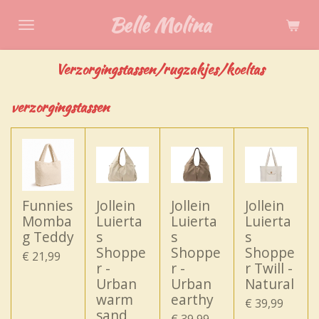
Ga
Belle Molina
direct
naar
Verzorgingstassen/rugzakjes/koeltas
de
hoofdinhoud
verzorgingstassen
Funnies
Jollein
Jollein
Jollein
Momba
Luierta
Luierta
Luierta
g Teddy
s
s
s
Shoppe
Shoppe
Shoppe
€ 21,99
r -
r -
r Twill -
Urban
Urban
Natural
warm
earthy
€ 39,99
sand