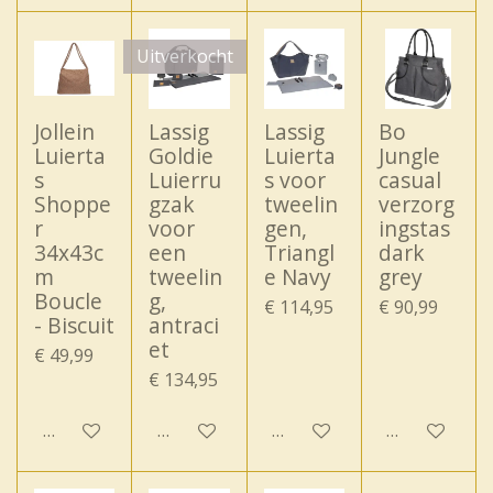
Uitverkocht
Jollein
Lassig
Lassig
Bo
Luierta
Goldie
Luierta
Jungle
s
Luierru
s voor
casual
Shoppe
gzak
tweelin
verzorg
r
voor
gen,
ingstas
34x43c
een
Triangl
dark
m
tweelin
e Navy
grey
Boucle
g,
€ 114,95
€ 90,99
- Biscuit
antraci
et
€ 49,99
€ 134,95
In winkelwagen
Houd mij op de hoogte
In winkelwagen
In winkelwa