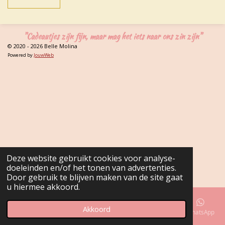
"Cadeautjes zijn fijn, maar mag het iets naar ons zin zijn"
© 2020 - 2026 Belle Molina
Powered by
JouwWeb
Deze website gebruikt cookies voor analyse-
doeleinden en/of het tonen van advertenties.
Door gebruik te blijven maken van de site gaat
u hiermee akkoord.
Akkoord
E-mailadres
Telefoonnummer
Kaart
Facebook
WhatsApp