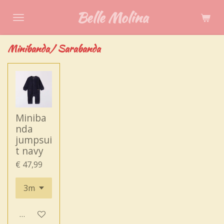
Ga
Belle Molina
direct
naar
Minibanda/ Sarabanda
de
hoofdinhoud
Miniba
nda
jumpsui
t navy
€ 47,99
In winkelwagen