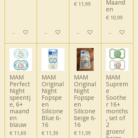
Maand
€ 11,99
en
€ 10,99
In winkelwagen
Houd mij op de hoogte
In winkelwagen
Houd mij op
MAM
MAM
MAM
MAM
Perfect
Original
Original
Suprem
Night
Night
Night
e
speentj
Fopspe
Fopspe
Soothe
e, 6+
en
en
r 16+
maand
Silicone
Silicone
months
en
Blue 6-
beige 6-
, set of
blauw
16
16
2
groen/
€ 11,69
€ 11,39
€ 11,39