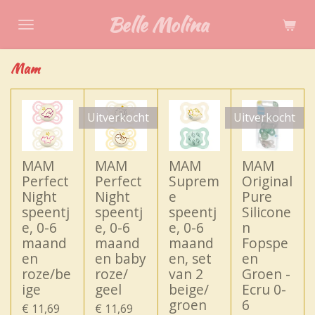
Ga
Belle Molina
direct
naar
Mam
de
hoofdinhoud
Uitverkocht
Uitverkocht
MAM
MAM
MAM
MAM
Perfect
Perfect
Suprem
Original
Night
Night
e
Pure
speentj
speentj
speentj
Silicone
e, 0-6
e, 0-6
e, 0-6
n
maand
maand
maand
Fopspe
en
en baby
en, set
en
roze/be
roze/
van 2
Groen -
ige
geel
beige/
Ecru 0-
groen
6
€ 11,69
€ 11,69