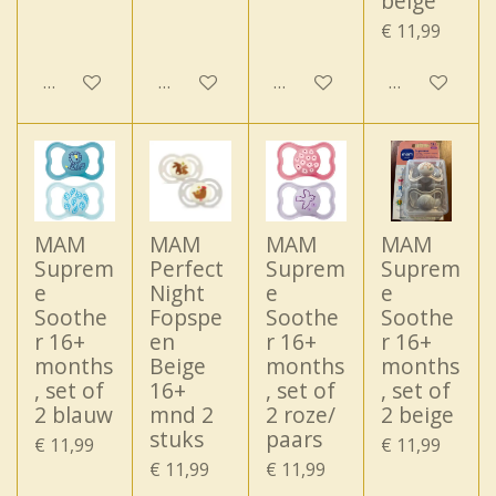
beige
€ 11,99
In winkelwagen
In winkelwagen
In winkelwagen
In winkelwa
MAM
MAM
MAM
MAM
Suprem
Perfect
Suprem
Suprem
e
Night
e
e
Soothe
Fopspe
Soothe
Soothe
r 16+
en
r 16+
r 16+
months
Beige
months
months
, set of
16+
, set of
, set of
2 blauw
mnd 2
2 roze/
2 beige
stuks
paars
€ 11,99
€ 11,99
€ 11,99
€ 11,99