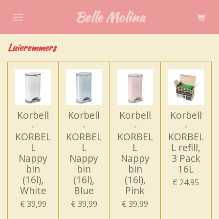
Ga
Belle Molina
direct
naar
Luieremmers
de
hoofdinhoud
Korbell
Korbell
Korbell
Korbell
-
-
-
-
KORBEL
KORBEL
KORBEL
KORBEL
L
L
L
L refill,
Nappy
Nappy
Nappy
3 Pack
bin
bin
bin
16L
(16l),
(16l),
(16l),
€ 24,95
White
Blue
Pink
€ 39,99
€ 39,99
€ 39,99