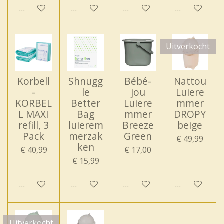
In winkelwagen
In winkelwagen
In winkelwagen
In winkelwa
Uitverkocht
Korbell
Shnugg
Bébé-
Nattou
-
le
jou
Luiere
KORBEL
Better
Luiere
mmer
L MAXI
Bag
mmer
DROPY
refill, 3
luierem
Breeze
beige
Pack
merzak
Green
€ 49,99
ken
€ 40,99
€ 17,00
€ 15,99
In winkelwagen
In winkelwagen
In winkelwagen
Houd mij op
Uitverkocht