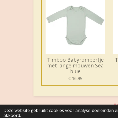
Timboo Babyrompertje
T
met lange mouwen Sea
blue
€ 16,95
"C
Deze website gebruikt cookies voor analyse-doeleinden en
© 2020 - 2026 Belle Molina
akkoord.