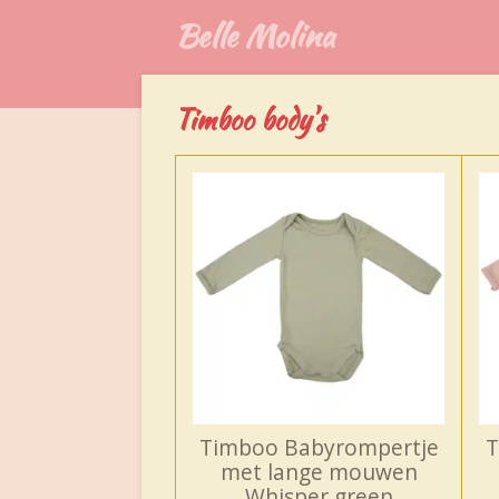
Belle Molina
Ga
direct
naar
de
Timboo body's
hoofdinhoud
Timboo Babyrompertje
T
met lange mouwen
Whisper green