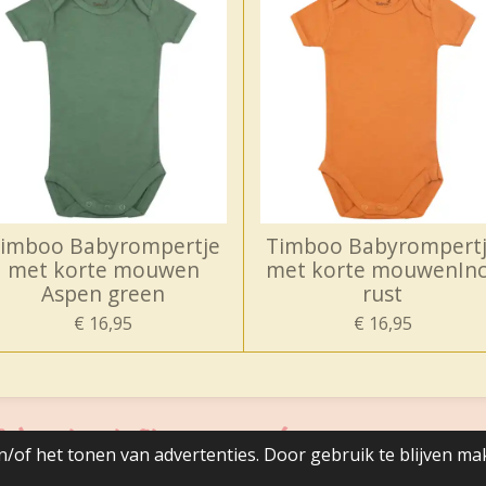
imboo Babyrompertje
Timboo Babyrompert
met korte mouwen
met korte mouwenIn
Aspen green
rust
€ 16,95
€ 16,95
adeautjes zijn fijn, maar mag het iets naar ons zin zi
/of het tonen van advertenties. Door gebruik te blijven ma