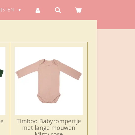
IJSTEN
je
Timboo Babyrompertje
met lange mouwen
Misty rose