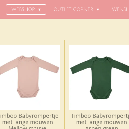
WEBSHOP
OUTLET CORNER
WENSL
imboo Babyrompertje
Timboo Babyrompert
met lange mouwen
met lange mouwen
Mellow mauve
Aspen green