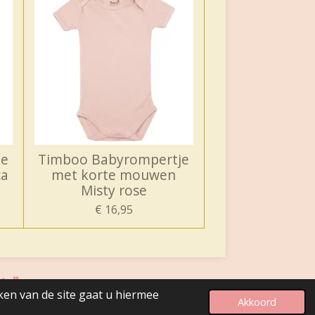
je
Timboo Babyrompertje
ca
met korte mouwen
Misty rose
€ 16,95
jn"
ken van de site gaat u hiermee
Akkoord
Powered by
JouwWeb