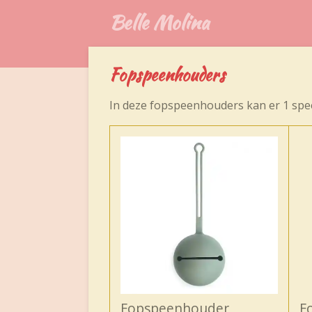
Belle Molina
Ga
direct
naar
de
Fopspeenhouders
hoofdinhoud
In deze fopspeenhouders kan er 1 spe
Fopspeenhouder
F