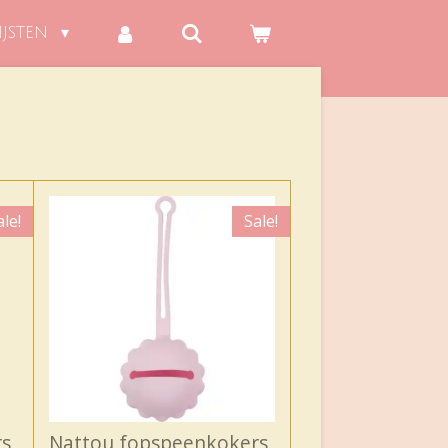
IJSTEN
ale!
Sale!
rs
Nattou fopspeenkokers