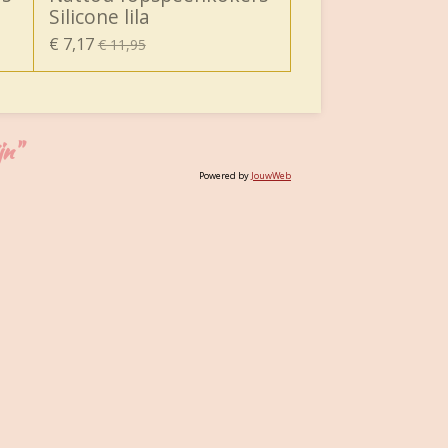
Silicone lila
€ 7,17
€ 11,95
jn"
Powered by
JouwWeb