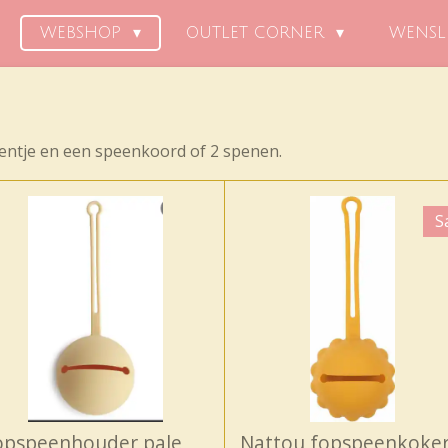
WEBSHOP
OUTLET CORNER
WENSL
entje en een speenkoord of 2 spenen.
S
opspeenhouder pale
Nattou fopspeenkoke