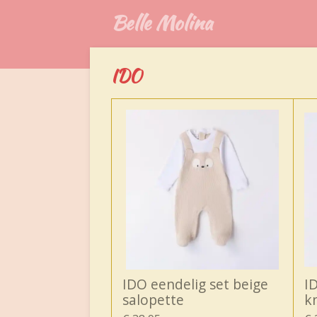
Belle Molina
Ga
direct
naar
de
IDO
hoofdinhoud
IDO eendelig set beige
I
salopette
k