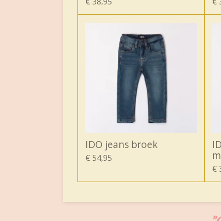
€ 38,95
€ 
IDO jeans broek
I
m
€ 54,95
€ 