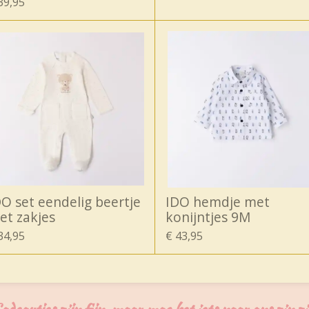
39,95
DO set eendelig beertje
IDO hemdje met
et zakjes
konijntjes 9M
34,95
€ 43,95