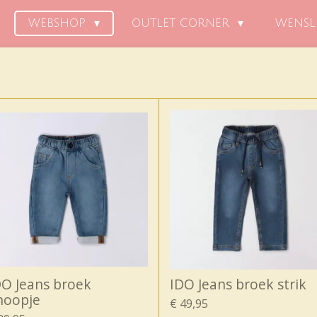
WEBSHOP
OUTLET CORNER
WENSL
DO Jeans broek
IDO Jeans broek strik
noopje
€ 49,95