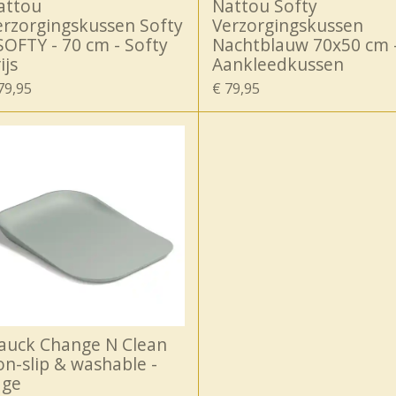
attou
Nattou Softy
erzorgingskussen Softy
Verzorgingskussen
 SOFTY - 70 cm - Softy
Nachtblauw 70x50 cm 
ijs
Aankleedkussen
79,95
€ 79,95
auck Change N Clean
on-slip & washable -
age