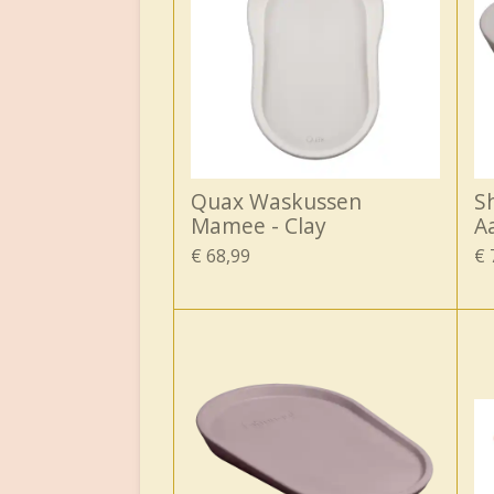
Quax Waskussen
S
Mamee - Clay
A
€ 68,99
€ 