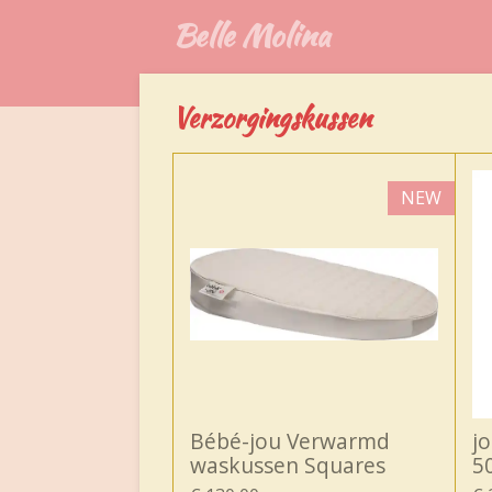
Belle Molina
Ga
direct
naar
de
Verzorgingskussen
hoofdinhoud
NEW
Bébé-jou Verwarmd
j
waskussen Squares
5