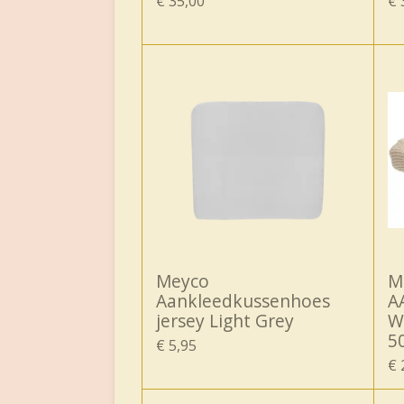
€ 35,00
€ 
Meyco
M
Aankleedkussenhoes
A
jersey Light Grey
W
5
€ 5,95
€ 