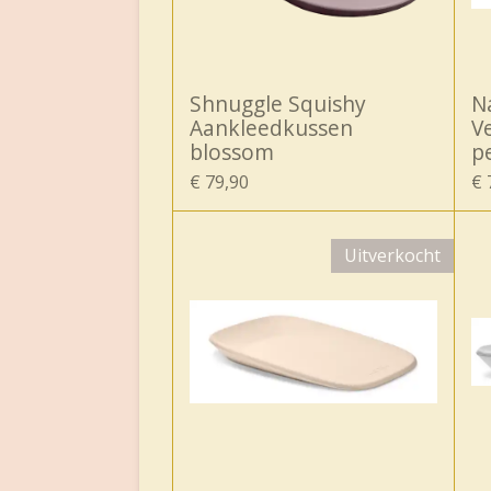
Shnuggle Squishy
N
Aankleedkussen
V
blossom
p
€ 79,90
€ 
Uitverkocht