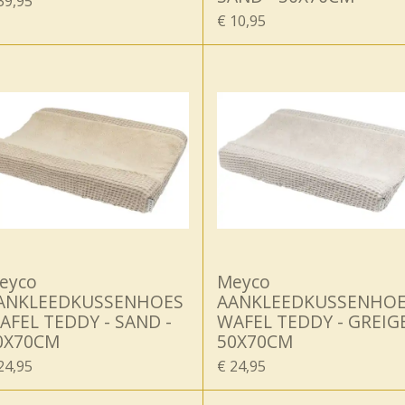
39,95
€ 10,95
eyco
Meyco
ANKLEEDKUSSENHOES
AANKLEEDKUSSENHO
AFEL TEDDY - SAND -
WAFEL TEDDY - GREIGE
0X70CM
50X70CM
24,95
€ 24,95