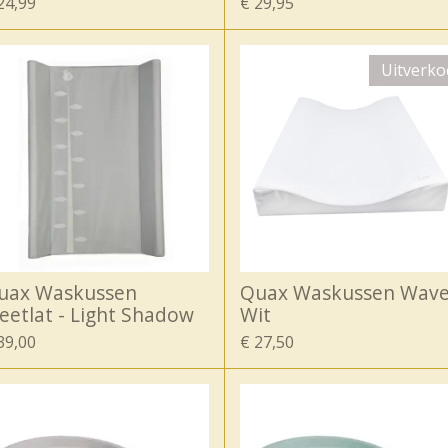
24,99
€ 29,95
Uitverko
uax Waskussen
Quax Waskussen Wave
eetlat - Light Shadow
Wit
39,00
€ 27,50