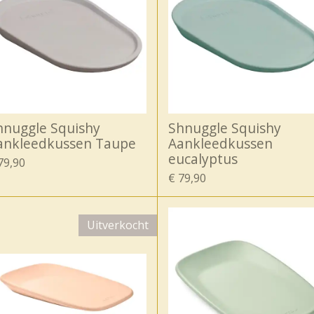
hnuggle Squishy
Shnuggle Squishy
ankleedkussen Taupe
Aankleedkussen
eucalyptus
79,90
€ 79,90
Uitverkocht