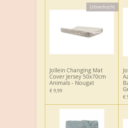
Uitverkocht
Jollein Changing Mat
Jo
Cover Jersey 50x70cm
A
Animals - Nougat
B
G
€ 9,99
€ 