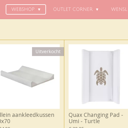
WEBSHOP
OUTLET CORNER
WENSL
Uitverkocht
ollein aankleedkussen
Quax Changing Pad -
0x70
Umi - Turtle