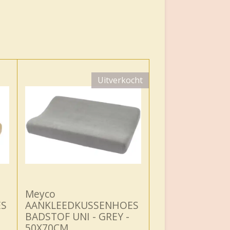
Uitverkocht
Meyco
ES
AANKLEEDKUSSENHOES
BADSTOF UNI - GREY -
50X70CM