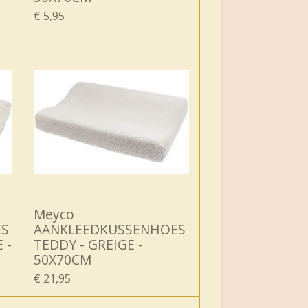
€ 5,95
Meyco
ES
AANKLEEDKUSSENHOES
 -
TEDDY - GREIGE -
50X70CM
€ 21,95