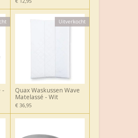
€ 12,95
cht
Uitverkocht
 -
Quax Waskussen Wave
Matelassé - Wit
€ 36,95