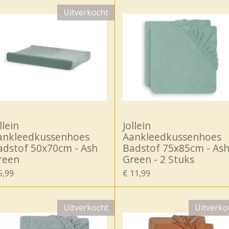
Uitverkocht
llein
Jollein
ankleedkussenhoes
Aankleedkussenhoes
adstof 50x70cm - Ash
Badstof 75x85cm - As
reen
Green - 2 Stuks
5,99
€ 11,99
Uitverkocht
Uitverko