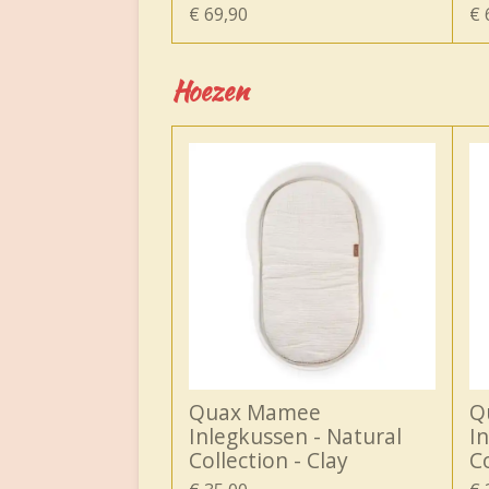
€ 69,90
€ 
Hoezen
Quax Mamee
Q
Inlegkussen - Natural
I
Collection - Clay
Co