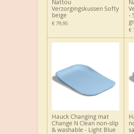
Nattou
N
Verzorgingskussen Softy
V
beige
-
gr
€ 79,95
€ 
Hauck Changing mat
H
Change N Clean non-slip
n
& washable - Light Blue
s