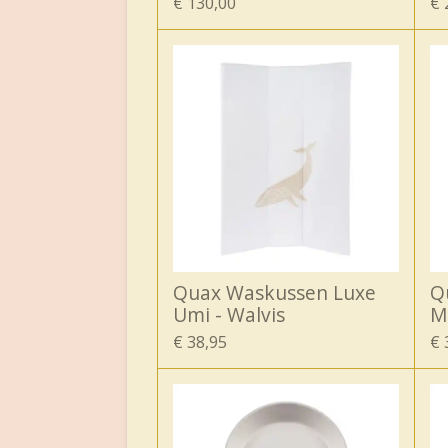
€ 130,00
€ 
Quax Waskussen Luxe
Q
Umi - Walvis
M
€ 38,95
€ 