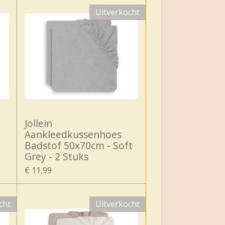
Uitverkocht
Jollein
Aankleedkussenhoes
h
Badstof 50x70cm - Soft
Grey - 2 Stuks
€ 11,99
cht
Uitverkocht