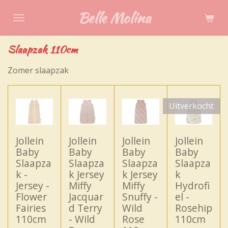
Ga
Belle Molina
direct
naar
Slaapzak 110cm
de
hoofdinhoud
Zomer slaapzak
Uitverkocht
Jollein
Jollein
Jollein
Jollein
Baby
Baby
Baby
Baby
Slaapza
Slaapza
Slaapza
Slaapza
k -
k Jersey
k Jersey
k
Jersey -
Miffy
Miffy
Hydrofi
Flower
Jacquar
Snuffy -
el -
Fairies
d Terry
Wild
Rosehip
110cm
- Wild
Rose
110cm