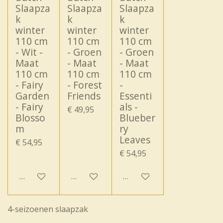
Slaapza
Slaapza
Slaapza
k
k
k
winter
winter
winter
110 cm
110 cm
110 cm
- Wit -
- Groen
- Groen
Maat
- Maat
- Maat
110 cm
110 cm
110 cm
- Fairy
- Forest
-
Garden
Friends
Essenti
- Fairy
als -
€ 49,95
Blosso
Blueber
m
ry
Leaves
€ 54,95
€ 54,95
In winkelwagen
In winkelwagen
In winkelwagen
4-seizoenen slaapzak