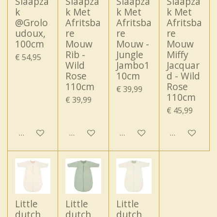
Slaapza
Slaapza
Slaapza
Slaapza
k
k Met
k Met
k Met
@Grolo
Afritsba
Afritsba
Afritsba
udoux,
re
re
re
100cm
Mouw
Mouw -
Mouw
Rib -
Jungle
Miffy
€ 54,95
Wild
Jambo1
Jacquar
Rose
10cm
d - Wild
110cm
Rose
€ 39,99
110cm
€ 39,99
€ 45,99
In winkelwagen
In winkelwagen
Houd mij op de hoogte
In winkelwa
Little
Little
Little
dutch
dutch
dutch