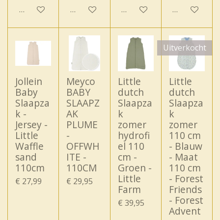
In winkelwagen
In winkelwagen
In winkelwagen
In winkelwa
Uitverkocht
Jollein
Meyco
Little
Little
Baby
BABY
dutch
dutch
Slaapza
SLAAPZ
Slaapza
Slaapza
k -
AK
k
k
Jersey -
PLUME
zomer
zomer
Little
-
hydrofi
110 cm
Waffle
OFFWH
el 110
- Blauw
sand
ITE -
cm -
- Maat
110cm
110CM
Groen -
110 cm
Little
- Forest
€ 27,99
€ 29,95
Farm
Friends
- Forest
€ 39,95
Advent