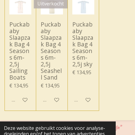
Uitverkocht
Puckab
Puckab
Puckab
aby
aby
aby
Slaapza
Slaapza
Slaapza
k Bag 4
k Bag 4
k Bag 4
Season
Season
Season
s 6m-
s 6m-
s 6m-
2,5j
2,5j
2,5j sky
Sailing
Seashel
€ 134,95
Boats
l Sand
€ 134,95
€ 134,95
In winkelwagen
Houd mij op de hoogte
In winkelwagen
"Cadeautjes zijn fijn, maar mag het iets naar ons zin zijn"
Deze website gebruikt cookies voor analyse-
doeleinden en/of het tonen van advertenties.
© 2020 - 2026 Belle Molina