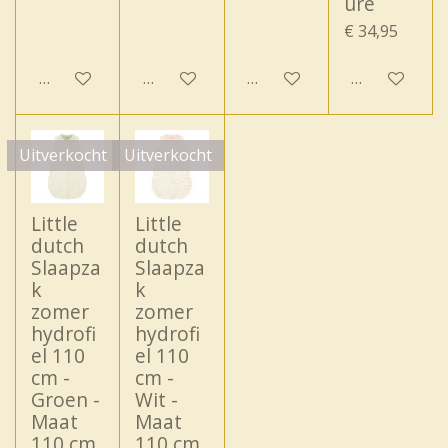
ure
€ 34,95
In winkelwagen
In winkelwagen
In winkelwagen
Houd mij op
Uitverkocht
Uitverkocht
Little
Little
dutch
dutch
Slaapza
Slaapza
k
k
zomer
zomer
hydrofi
hydrofi
el 110
el 110
cm -
cm -
Groen -
Wit -
Maat
Maat
110 cm
110 cm