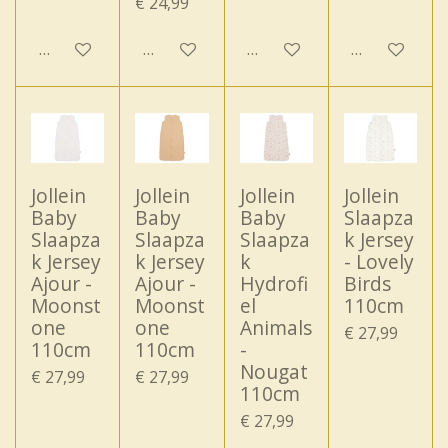
€ 24,99
In winkelwagen
In winkelwagen
In winkelwagen
In winkelwa
Jollein
Jollein
Jollein
Jollein
Baby
Baby
Baby
Slaapza
Slaapza
Slaapza
Slaapza
k Jersey
k Jersey
k Jersey
k
- Lovely
Ajour -
Ajour -
Hydrofi
Birds
Moonst
Moonst
el
110cm
one
one
Animals
€ 27,99
110cm
110cm
-
Nougat
€ 27,99
€ 27,99
110cm
€ 27,99