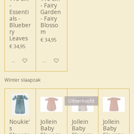
-
- Fairy
Essenti
Garden
als -
- Fairy
Blueber
Blosso
ry
m
Leaves
€ 34,95
€ 34,95
Houd mij op de hoogte
Houd mij op de hoogte
Winter slaapzak
Uitverkocht
Noukie'
Jollein
Jollein
Jollein
s
Baby
Baby
Baby