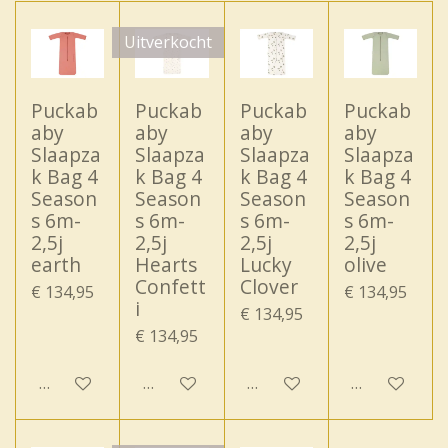
Uitverkocht
Puckab
Puckab
Puckab
Puckab
aby
aby
aby
aby
Slaapza
Slaapza
Slaapza
Slaapza
k Bag 4
k Bag 4
k Bag 4
k Bag 4
Season
Season
Season
Season
s 6m-
s 6m-
s 6m-
s 6m-
2,5j
2,5j
2,5j
2,5j
earth
Hearts
Lucky
olive
Confett
Clover
€ 134,95
€ 134,95
i
€ 134,95
€ 134,95
In winkelwagen
Houd mij op de hoogte
In winkelwagen
In winkelwa