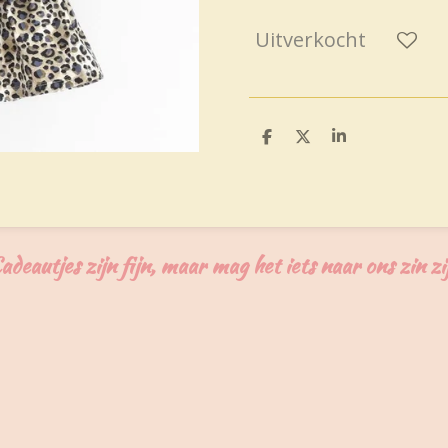
Uitverkocht
D
D
S
e
e
h
l
e
a
e
l
r
n
e
adeautjes zijn fijn, maar mag het iets naar ons zin zi