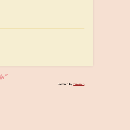
jn"
Powered by
JouwWeb