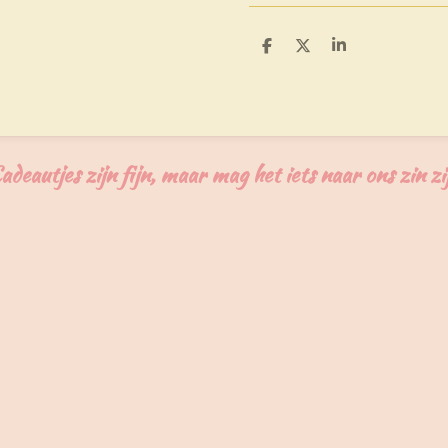
D
D
S
e
e
h
l
e
a
e
l
r
n
e
adeautjes zijn fijn, maar mag het iets naar ons zin zi