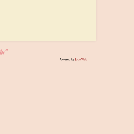
jn"
Powered by
JouwWeb