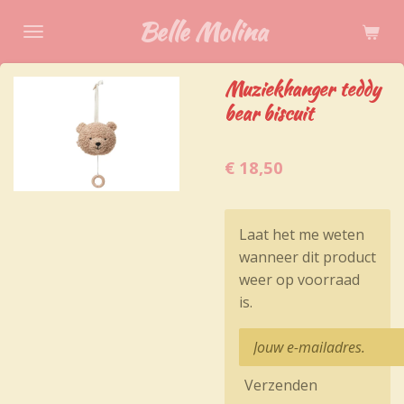
Ga
Belle Molina
direct
naar
Muziekhanger teddy
de
bear biscuit
hoofdinhoud
€ 18,50
Laat het me weten
wanneer dit product
weer op voorraad
is.
Verzenden