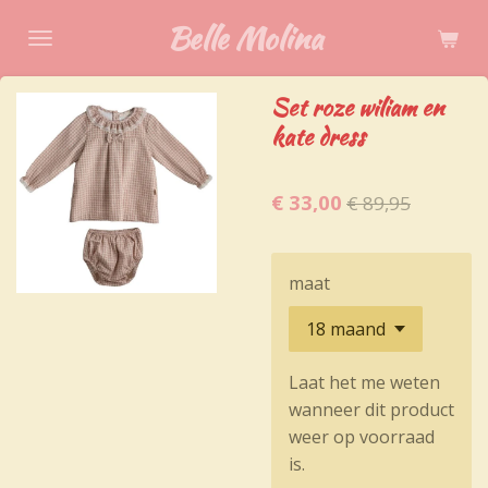
Ga
Belle Molina
direct
naar
Set roze wiliam en
de
kate dress
hoofdinhoud
€ 33,00
€ 89,95
maat
Laat het me weten
wanneer dit product
weer op voorraad
is.