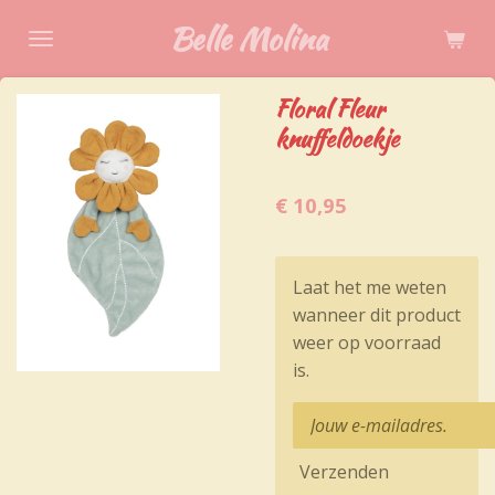
Ga
Belle Molina
direct
naar
Floral Fleur
de
knuffeldoekje
hoofdinhoud
€ 10,95
Laat het me weten
wanneer dit product
weer op voorraad
is.
Verzenden