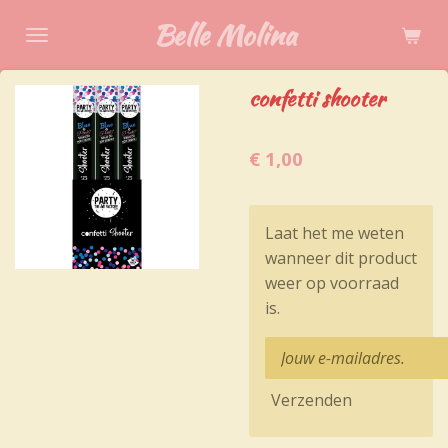
Ga
Belle Molina
direct
naar
confetti shooter
de
hoofdinhoud
€ 1,00
Laat het me weten
wanneer dit product
weer op voorraad
is.
Verzenden