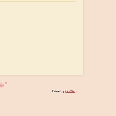
jn"
Powered by
JouwWeb