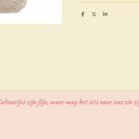
D
D
S
e
e
h
l
e
a
e
l
r
n
e
adeautjes zijn fijn, maar mag het iets naar ons zin zi