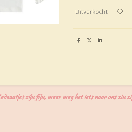
Uitverkocht
D
D
S
e
e
h
l
e
a
e
l
r
n
e
adeautjes zijn fijn, maar mag het iets naar ons zin zi