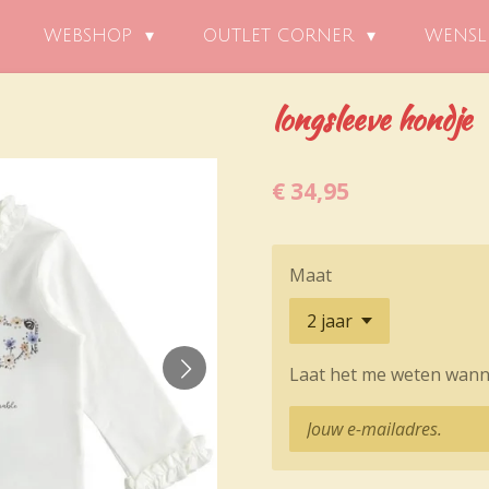
WEBSHOP
OUTLET CORNER
WENSL
longsleeve hondje
€ 34,95
Maat
Laat het me weten wanne