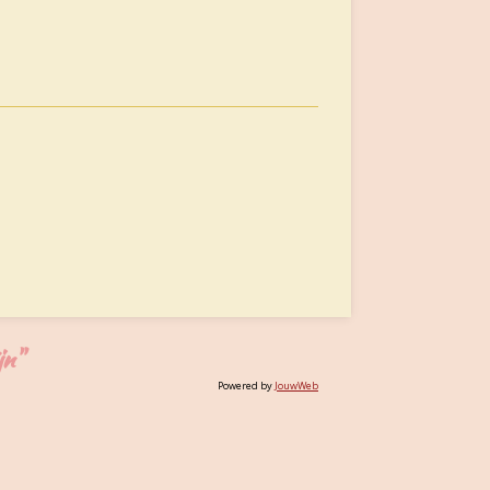
jn"
Powered by
JouwWeb