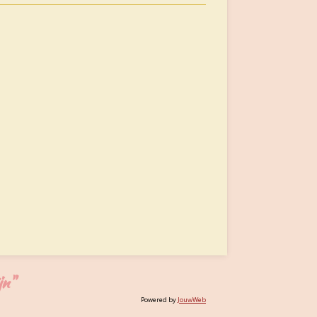
jn"
Powered by
JouwWeb