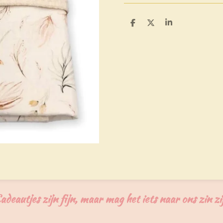
D
D
S
e
e
h
l
e
a
e
l
r
n
e
adeautjes zijn fijn, maar mag het iets naar ons zin zi