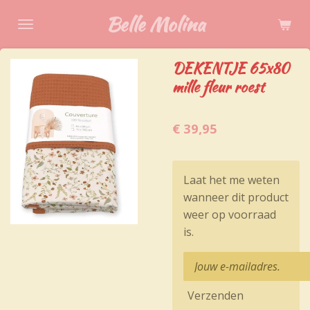
Ga
Belle Molina
direct
naar
DEKENTJE 65x80
de
mille fleur roest
hoofdinhoud
€ 39,95
Laat het me weten
wanneer dit product
weer op voorraad
is.
Verzenden