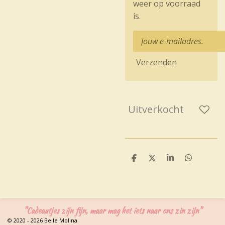
weer op voorraad
is.
Verzenden
Uitverkocht
D
D
S
D
e
e
h
e
l
e
a
l
e
l
r
e
n
e
n
"Cadeautjes zijn fijn, maar mag het iets naar ons zin zijn"
© 2020 - 2026 Belle Molina