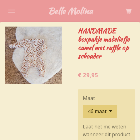
Ga
Belle Molina
direct
naar
HANDMADE
de
boxpakje madeliefje
hoofdinhoud
camel met ruffle op
schouder
€ 29,95
Maat
Laat het me weten
wanneer dit product