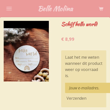
Ga
Belle Molina
direct
naar
Schijf hello world
de
hoofdinhoud
€ 8,99
Laat het me weten
wanneer dit product
weer op voorraad
is.
Verzenden