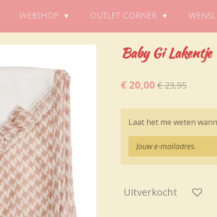
WEBSHOP
OUTLET CORNER
WENSL
Baby Gi Lakentje 
€ 20,00
€ 23,95
Laat het me weten wanne
Uitverkocht