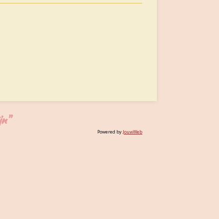
jn"
Powered by
JouwWeb