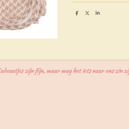
D
D
S
e
e
h
l
e
a
e
l
r
n
e
adeautjes zijn fijn, maar mag het iets naar ons zin zi