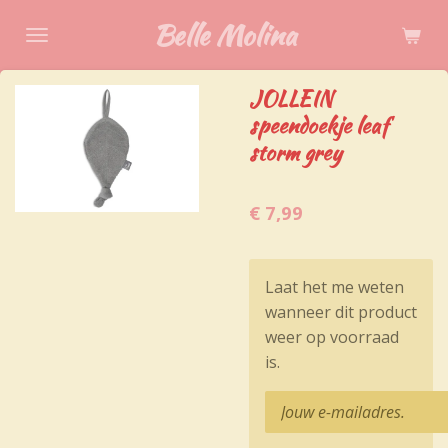
Ga
Belle Molina
direct
naar
JOLLEIN
de
speendoekje leaf
hoofdinhoud
storm grey
€ 7,99
Laat het me weten
wanneer dit product
weer op voorraad
is.