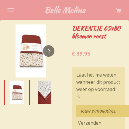
Ga
Belle Molina
direct
naar
DEKENTJE 65x80
de
bloemen roest
hoofdinhoud
€ 39,95
Laat het me weten
wanneer dit product
weer op voorraad
is.
Verzenden