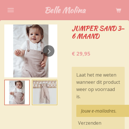
Ga
Belle Molina
direct
naar
JUMPER SAND 3-
de
6 MAAND
hoofdinhoud
€ 29,95
Laat het me weten
wanneer dit product
weer op voorraad
is.
Verzenden