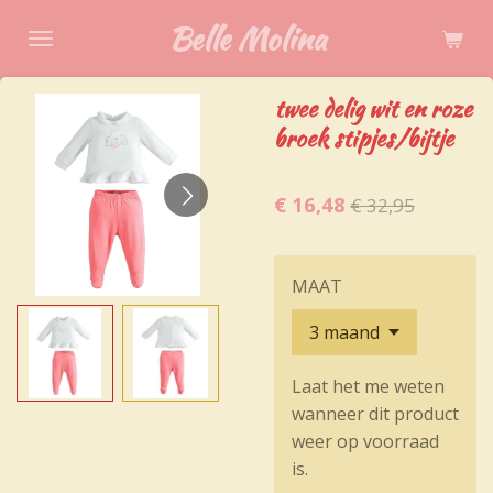
Ga
Belle Molina
direct
naar
twee delig wit en roze
de
broek stipjes/bijtje
hoofdinhoud
€ 16,48
€ 32,95
MAAT
Laat het me weten
wanneer dit product
weer op voorraad
is.