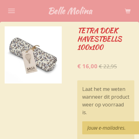
Ga
Belle Molina
direct
naar
TETRA DOEK
de
HAVESTBELLS
hoofdinhoud
100x100
€ 16,00
€ 22,95
Laat het me weten
wanneer dit product
weer op voorraad
is.