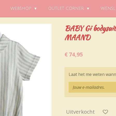
WEBSHOP
OUTLET CORNER
WENSL
BABY Gi bodysuit 
MAAND
€ 74,95
Laat het me weten wanne
Uitverkocht