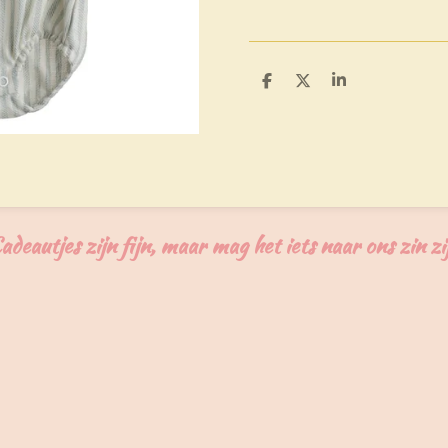
D
D
S
e
e
h
l
e
a
e
l
r
n
e
adeautjes zijn fijn, maar mag het iets naar ons zin zi