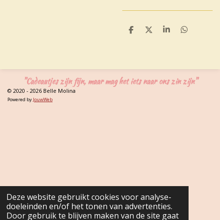
D
D
S
D
e
e
h
e
l
e
a
l
e
l
r
e
n
e
n
"Cadeautjes zijn fijn, maar mag het iets naar ons zin zijn"
© 2020 - 2026 Belle Molina
Powered by
JouwWeb
Deze website gebruikt cookies voor analyse-
doeleinden en/of het tonen van advertenties.
Door gebruik te blijven maken van de site gaat