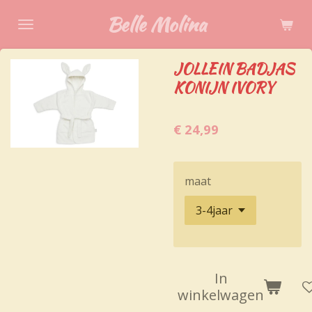
Ga
Belle Molina
direct
naar
JOLLEIN BADJAS
de
KONIJN IVORY
hoofdinhoud
€ 24,99
maat
In
winkelwagen