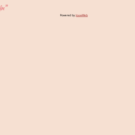
jn"
Powered by
JouwWeb