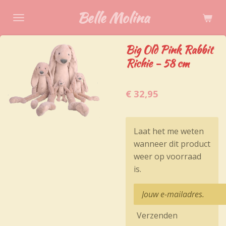
Ga
Belle Molina
direct
naar
Big Old Pink Rabbit
de
Richie - 58 cm
hoofdinhoud
€ 32,95
Laat het me weten
wanneer dit product
weer op voorraad
is.
Verzenden