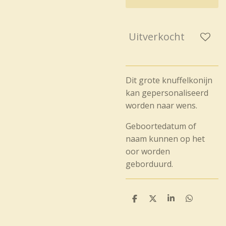
Uitverkocht
Dit grote knuffelkonijn
kan gepersonaliseerd
worden naar wens.
Geboortedatum of
naam kunnen op het
oor worden
geborduurd.
D
D
S
D
e
e
h
e
l
e
a
l
e
l
r
e