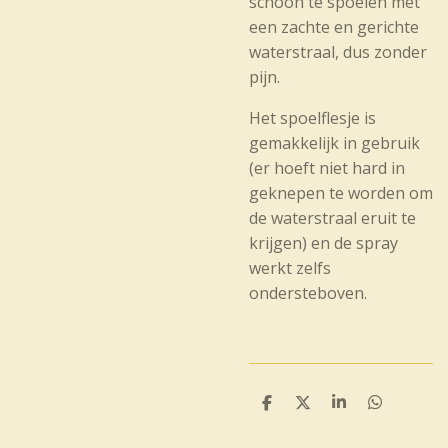
schoon te spoelen met
een zachte en gerichte
waterstraal, dus zonder
pijn.
Het spoelflesje is
gemakkelijk in gebruik
(er hoeft niet hard in
geknepen te worden om
de waterstraal eruit te
krijgen) en de spray
werkt zelfs
ondersteboven.
D
D
S
D
e
e
h
e
l
e
a
l