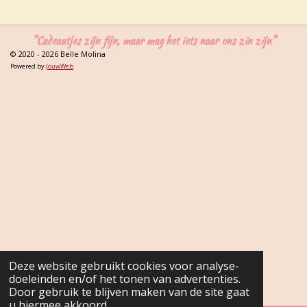
e
l
r
e
n
e
n
"Cadeautjes zijn fijn, maar mag het iets naar ons zin zijn"
© 2020 - 2026 Belle Molina
Powered by
JouwWeb
Deze website gebruikt cookies voor analyse-
doeleinden en/of het tonen van advertenties.
Door gebruik te blijven maken van de site gaat
u hiermee akkoord.