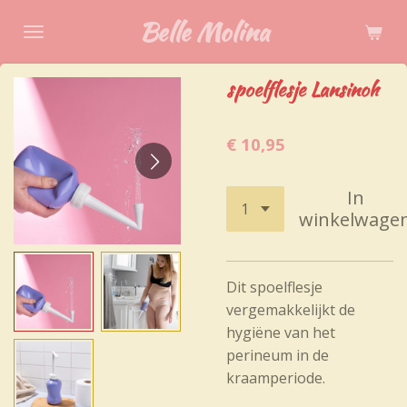
Ga
Belle Molina
direct
naar
spoelflesje Lansinoh
de
hoofdinhoud
€ 10,95
In
winkelwage
Dit spoelflesje
vergemakkelijkt de
hygiëne van het
perineum in de
kraamperiode.