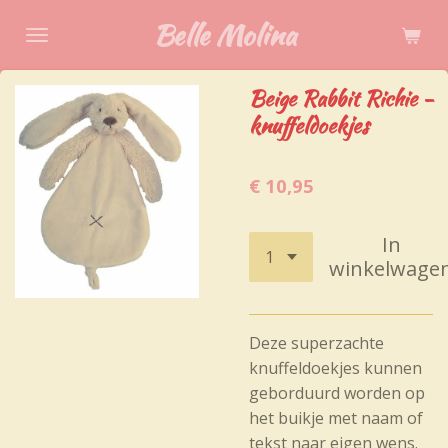
Ga
Belle Molina
direct
naar
Beige Rabbit Richie -
de
knuffeldoekjes
hoofdinhoud
€ 10,95
In
winkelwage
Deze superzachte
knuffeldoekjes kunnen
geborduurd worden op
het buikje met naam of
tekst naar eigen wens.