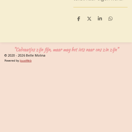
D
D
S
D
e
e
h
e
l
e
a
l
e
l
r
e
n
e
n
"Cadeautjes zijn fijn, maar mag het iets naar ons zin zijn"
© 2020 - 2026 Belle Molina
Powered by
JouwWeb