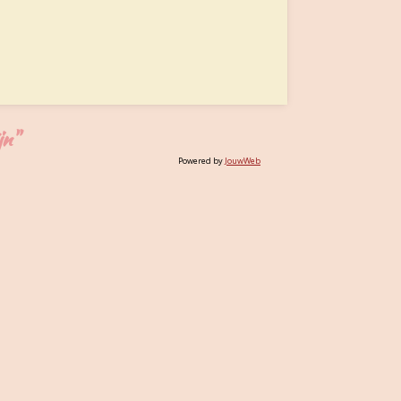
jn"
Powered by
JouwWeb