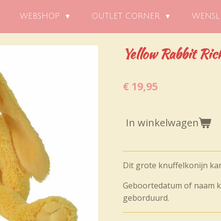
WEBSHOP
OUTLET CORNER
WENSL
Yellow Rabbit Ric
€ 19,95
In winkelwagen
Dit grote knuffelkonijn k
Geboortedatum of naam k
geborduurd.