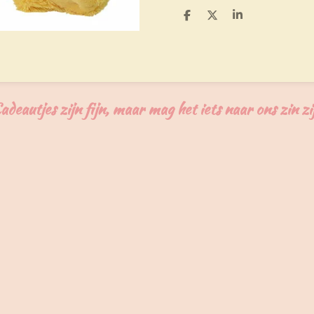
D
D
S
e
e
h
l
e
a
e
l
r
n
e
adeautjes zijn fijn, maar mag het iets naar ons zin zi