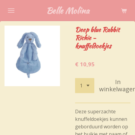
Ga
Belle Molina
direct
naar
Deep blue Rabbit
de
Richie -
hoofdinhoud
knuffeldoekjes
€ 10,95
In
winkelwage
Deze superzachte
knuffeldoekjes kunnen
geborduurd worden op
het buikje met naam of