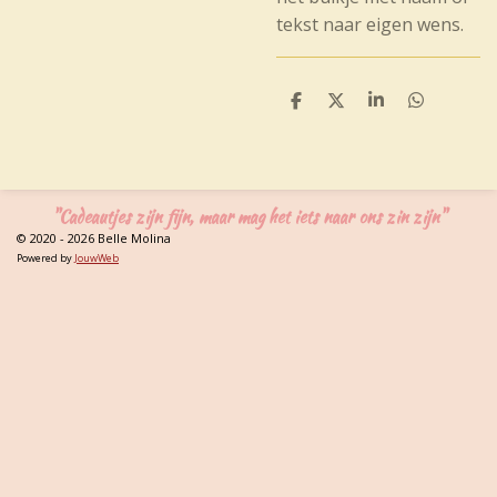
tekst naar eigen wens.
D
D
S
D
e
e
h
e
l
e
a
l
e
l
r
e
n
e
n
"Cadeautjes zijn fijn, maar mag het iets naar ons zin zijn"
© 2020 - 2026 Belle Molina
Powered by
JouwWeb