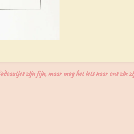
e
l
r
n
e
adeautjes zijn fijn, maar mag het iets naar ons zin zi