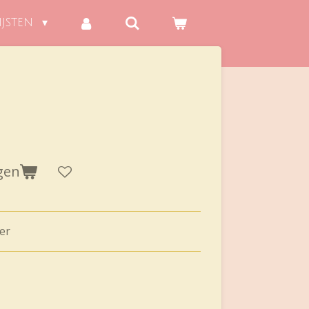
IJSTEN
gen
er