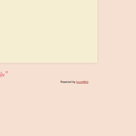
jn"
Powered by
JouwWeb