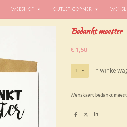
WEBSHOP
OUTLET CORNER
WENSL
Bedankt meester
€ 1,50
In winkelwa
Wenskaart bedankt meest
D
D
S
e
e
h
l
e
a