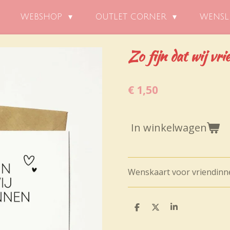
WEBSHOP
OUTLET CORNER
WENSL
Zo fijn dat wij vr
€ 1,50
In winkelwagen
Wenskaart voor vriendinn
D
D
S
e
e
h
l
e
a