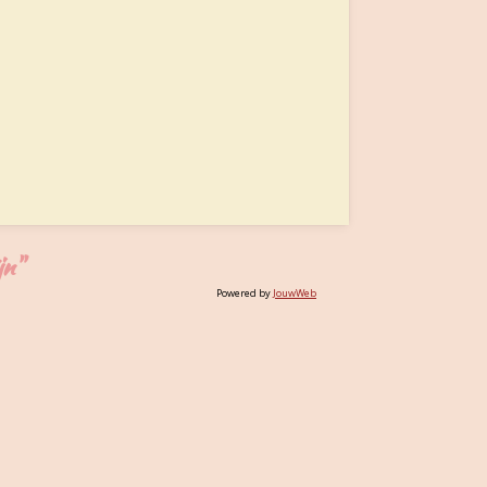
jn"
Powered by
JouwWeb