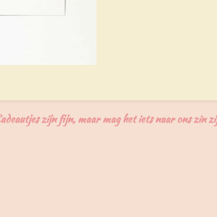
e
l
r
n
e
adeautjes zijn fijn, maar mag het iets naar ons zin zi