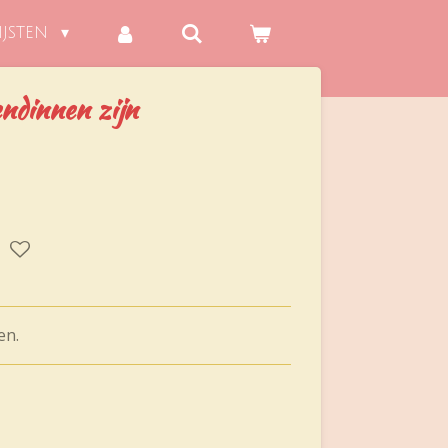
IJSTEN
iendinnen zijn
en.