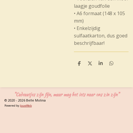
laagje goudfolie
• A6 formaat (148 x 105
mm)
• Enkelzijdig
sulfaatkarton, dus goed
beschrijfbaar!
D
D
S
D
e
e
h
e
l
e
a
l
e
l
r
e
n
e
n
"Cadeautjes zijn fijn, maar mag het iets naar ons zin zijn"
© 2020 - 2026 Belle Molina
Powered by
JouwWeb