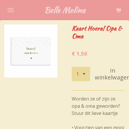
Ga
Belle Molina
direct
naar
Kaart Hoera! Opa &
de
Oma
hoofdinhoud
€ 1,50
In
winkelwage
Worden ze of zijn ze
opa & oma geworden?
Stuur dit lieve kaartje
• Voorzien van een mooi