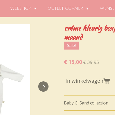
WEBSHOP
OUTLET CORNER
WENSL
créme kleurig box
maand
Sale!
€ 15,00
€ 39,95
In winkelwagen
Baby Gi Sand collection