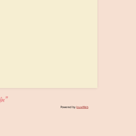
jn"
Powered by
JouwWeb