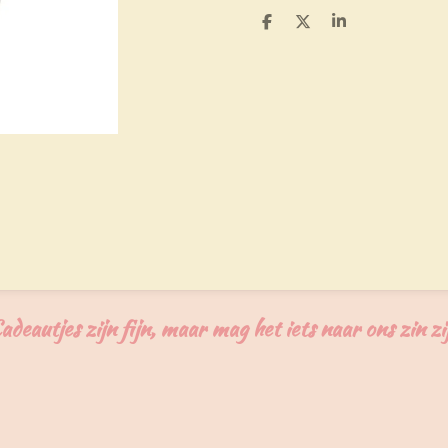
D
D
S
e
e
h
l
e
a
e
l
r
n
e
adeautjes zijn fijn, maar mag het iets naar ons zin zi