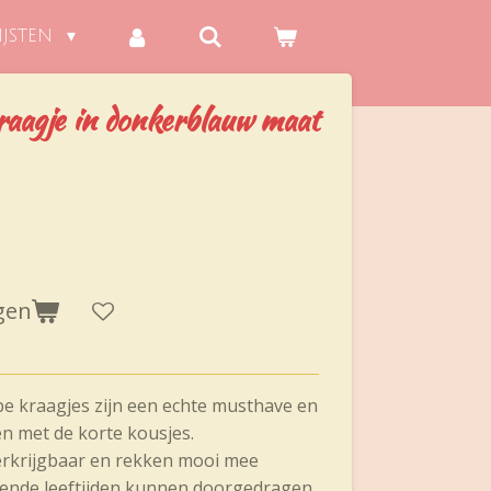
IJSTEN
raagje in donkerblauw maat
gen
e kraagjes zijn een echte musthave en
en met de korte kousjes.
verkrijgbaar en rekken mooi mee
lende leeftijden kunnen doorgedragen