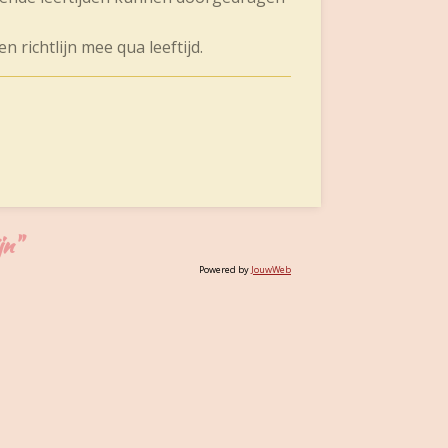
 richtlijn mee qua leeftijd.
jn"
Powered by
JouwWeb