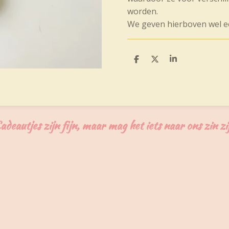
worden.
We geven hierboven wel een
D
D
S
e
e
h
l
e
a
e
l
r
n
e
adeautjes zijn fijn, maar mag het iets naar ons zin zi