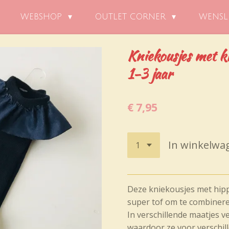
WEBSHOP
OUTLET CORNER
WENSL
Kniekousjes met k
1-3 jaar
€ 7,95
In winkelwa
Deze kniekousjes met hipp
super tof om te combiner
In verschillende maatjes 
waardoor ze voor verschil