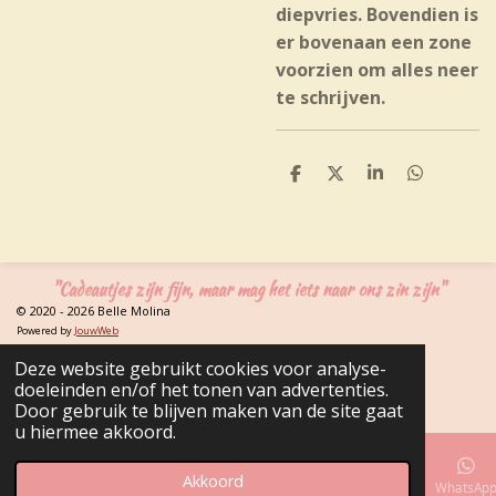
diepvries. Bovendien is
er bovenaan een zone
voorzien om alles neer
te schrijven.
D
D
S
D
e
e
h
e
l
e
a
l
e
l
r
e
n
e
n
"Cadeautjes zijn fijn, maar mag het iets naar ons zin zijn"
© 2020 - 2026 Belle Molina
Powered by
JouwWeb
Deze website gebruikt cookies voor analyse-
doeleinden en/of het tonen van advertenties.
Door gebruik te blijven maken van de site gaat
u hiermee akkoord.
Akkoord
E-mailadres
Telefoonnummer
Kaart
Facebook
WhatsAp