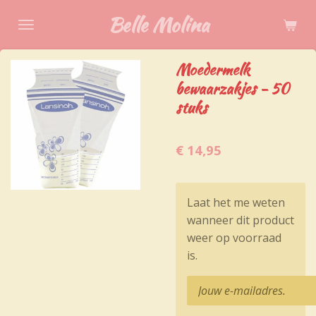
Ga
Belle Molina
direct
naar
Moedermelk
de
bewaarzakjes - 50
hoofdinhoud
stuks
€ 14,95
Laat het me weten
wanneer dit product
weer op voorraad
is.