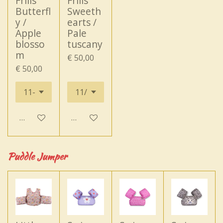
Frills
Frills
Butterfl
Sweeth
y /
earts /
Apple
Pale
blosso
tuscany
m
€ 50,00
€ 50,00
In winkelwagen
In winkelwagen
Puddle Jumper