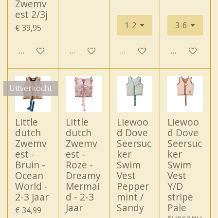
Zwemv
est 2/3j
€ 39,95
In winkelwagen
In winkelwagen
In winkelwagen
In winkelwa
Uitverkocht
Little
Little
Liewoo
Liewoo
dutch
dutch
d Dove
d Dove
Zwemv
Zwemv
Seersuc
Seersuc
est -
est -
ker
ker
Bruin -
Roze -
Swim
Swim
Ocean
Dreamy
Vest
Vest
World -
Mermai
Pepper
Y/D
2-3 Jaar
d - 2-3
mint /
stripe
Jaar
Sandy
Pale
€ 34,99