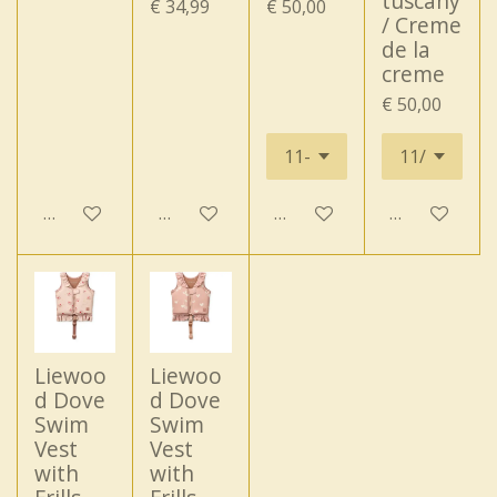
tuscany
€ 34,99
€ 50,00
/ Creme
de la
creme
€ 50,00
Houd mij op de hoogte
In winkelwagen
In winkelwagen
In winkelwa
Liewoo
Liewoo
d Dove
d Dove
Swim
Swim
Vest
Vest
with
with