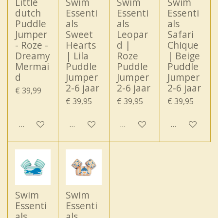
Little
Swim
Swim
Swim
dutch
Essenti
Essenti
Essenti
Puddle
als
als
als
Jumper
Sweet
Leopar
Safari
- Roze -
Hearts
d |
Chique
Dreamy
| Lila
Roze
| Beige
Mermai
Puddle
Puddle
Puddle
d
Jumper
Jumper
Jumper
2-6 jaar
2-6 jaar
2-6 jaar
€ 39,99
€ 39,95
€ 39,95
€ 39,95
In winkelwagen
In winkelwagen
In winkelwagen
In winkelwa
Swim
Swim
Essenti
Essenti
als
als