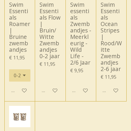
Swim
Swim
Swim
Swim
Essenti
Essenti
essenti
Essenti
als
als Flow
als
als
Roamer
|
Zwemb
Ocean
|
Bruin/
andjes -
Stripes
Bruine
Witte
Meerkl
|
zwemb
Zwemb
eurig -
Rood/W
andjes
andjes
Wild
itte
0-2 jaar
Life -
Zwemb
€ 11,95
2/6 Jaar
andjes
€ 11,95
2-6 jaar
€ 9,95
€ 11,95
In winkelwagen
In winkelwagen
In winkelwagen
In winkelwa