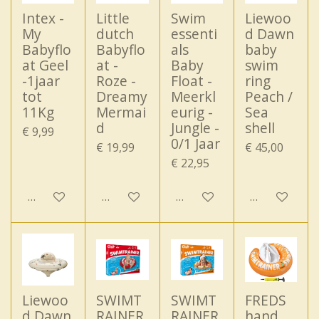
Intex -
Little
Swim
Liewoo
My
dutch
essenti
d Dawn
Babyflo
Babyflo
als
baby
at Geel
at -
Baby
swim
-1jaar
Roze -
Float -
ring
tot
Dreamy
Meerkl
Peach /
11Kg
Mermai
eurig -
Sea
d
Jungle -
shell
€ 9,99
0/1 Jaar
€ 19,99
€ 45,00
€ 22,95
Houd mij op de hoogte
In winkelwagen
In winkelwagen
In winkelwa
Liewoo
SWIMT
SWIMT
FREDS
d Dawn
RAINER
RAINER
hand