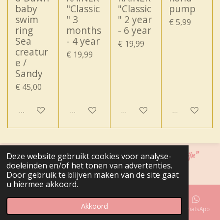
baby
"Classic
"Classic
pump
swim
" 3
" 2 year
€ 5,99
ring
months
- 6 year
Sea
- 4 year
€ 19,99
creatur
€ 19,99
e /
Sandy
€ 45,00
In winkelwagen
In winkelwagen
In winkelwagen
In winkelwa
"Cadeautjes zijn fijn, maar mag het iets naar ons zin zijn"
Deze website gebruikt cookies voor analyse-
doeleinden en/of het tonen van advertenties.
© 2020 - 2026 Belle Molina
Door gebruik te blijven maken van de site gaat
Powered by
JouwWeb
u hiermee akkoord.
Akkoord
E-mailadres
Telefoonnummer
Kaart
Facebook
WhatsApp