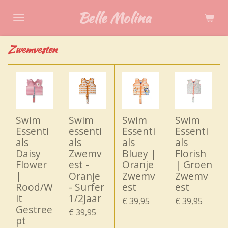
Ga
Belle Molina
direct
naar
Zwemvesten
de
hoofdinhoud
Swim
Swim
Swim
Swim
Essenti
essenti
Essenti
Essenti
als
als
als
als
Daisy
Zwemv
Bluey |
Florish
Flower
est -
Oranje
| Groen
|
Oranje
Zwemv
Zwemv
Rood/W
- Surfer
est
est
it
1/2Jaar
€ 39,95
€ 39,95
Gestree
€ 39,95
pt