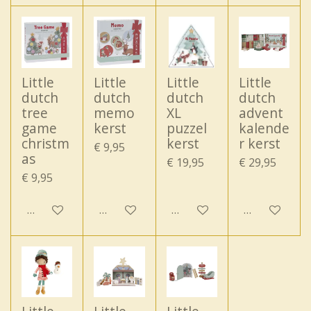
Little
Little
Little
Little
dutch
dutch
dutch
dutch
tree
memo
XL
advent
game
kerst
puzzel
kalende
christm
kerst
r kerst
€ 9,95
as
€ 19,95
€ 29,95
€ 9,95
In winkelwagen
In winkelwagen
In winkelwagen
In winkelwa