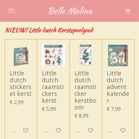
Ga
Belle Molina
direct
naar
NIEUW! Little dutch Kerstspeelgoed
de
hoofdinhoud
Little
Little
Little
Little
dutch
dutch
dutch
dutch
stickers
raamsti
raamsti
advent
et kerst
ckers
cker
kalende
kerst
kerstbo
r
€ 2,99
om
€ 5,99
€ 7,99
€ 8,99
In winkelwagen
In winkelwagen
In winkelwagen
In winkelwa